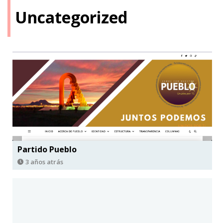
Uncategorized
Uncategorized
Partido Pueblo
3 años atrás