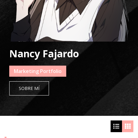
Nancy Fajardo
Marketing Portfolio
SOBRE MÍ